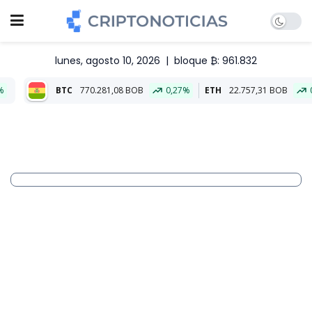
lunes, agosto 10, 2026
|
bloque ₿: 961.832
TC
770.281,08 BOB
0,27%
ETH
22.757,31 BOB
0,08%
Ali