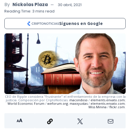
By
Nickolas Plaza
30 abril, 2021
Reading Time: 3 mins read
Síguenos en Google
CEO de Ripple considera "frustrante" el enfrentamiento de la empresa con la
justicia. Composición por CriptoNoticias.
macondoso
/
elements.envato.com
;
World Economic Forum
/
weforum.org
;
maxxyustas
/
elements.envato.com
;
Miss Minina
/
flickr.com
.