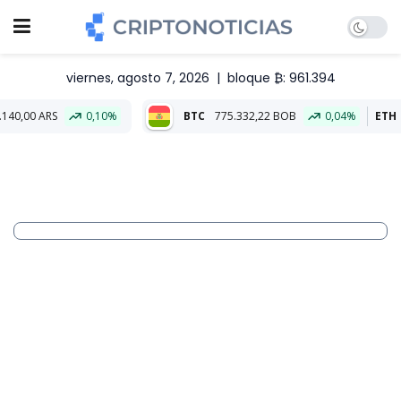
viernes, agosto 7, 2026
|
bloque ₿: 961.394
0,10%
BTC
775.332,22 BOB
0,04%
ETH
22.854,97 B