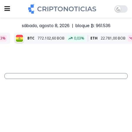
sábado, agosto 8, 2026
|
bloque ₿: 961.536
772.102,60 BOB
0,03%
ETH
22.781,00 BOB
-0,11%
Aliado