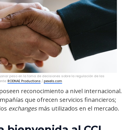
ganar peso en la toma de decisiones sobre la regulación de las
ente:
RODNAE Productions
/
pexels.com
poseen reconocimiento a nivel internacional.
ompañías que ofrecen servicios financieros;
los
exchanges
más utilizados en el mercado.
a bienvenida al CCI