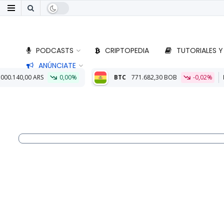
PODCASTS
CRIPTOPEDIA
TUTORIALES Y
ANÚNCIATE
%
BTC
771.682,30 BOB
-0,02%
ETH
22.772,45 BOB