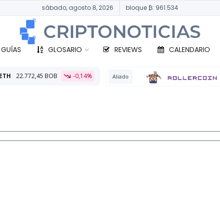
sábado, agosto 8, 2026
bloque ₿: 961.534
 GUÍAS
GLOSARIO
REVIEWS
CALENDARIO
-0,14%
BTC
331
Aliado