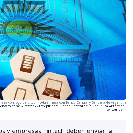
pieza con logo de bitcoin sobre mesa con Banco Central y Bandera de Argentina
.envato.com
;
wirestock
/
freepik.com
;
Banco Central de la República Argentina
/
twitter.com
.
cos y empresas Fintech deben enviar la