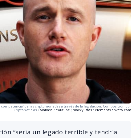
 competencia' de las criptomonedas a través de la legislación. Composición por
CriptoNoticias
Coinbase
/
Youtube
;
maxxyustas
/
elements.envato.com
ión “sería un legado terrible y tendría