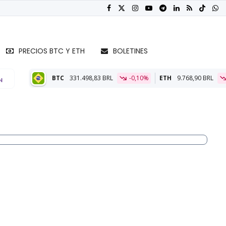
PRECIOS BTC Y ETH
BOLETINES
31.498,83 BRL
-0,10%
ETH
9.768,90 BRL
-0,16%
BTC