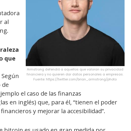
utadora
r al
ong.
uraleza
o que
Armstrong defendió a aquellos que valoran su privacidad
Según
financiera y no quieren dar datos personales a empresas.
Fuente: https://twitter.com/brian_armstrong/photo
o de
jemplo el caso de las finanzas
las en inglés) que, para él, “tienen el poder
 financieros y mejorar la accesibilidad”.
bitcoin es usado en gran medida por