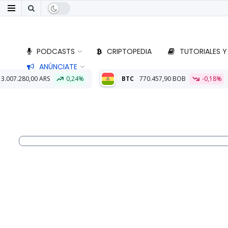
PODCASTS
CRIPTOPEDIA
TUTORIALES Y
ANÚNCIATE
24%
BTC
770.457,90 BOB
-0,18%
ETH
22.735,73 BOB