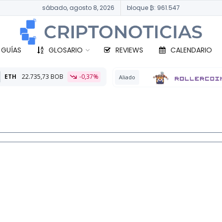
sábado, agosto 8, 2026
bloque ₿: 961.547
 GUÍAS
GLOSARIO
REVIEWS
CALENDARIO
-0,37%
BTC
3
Aliado