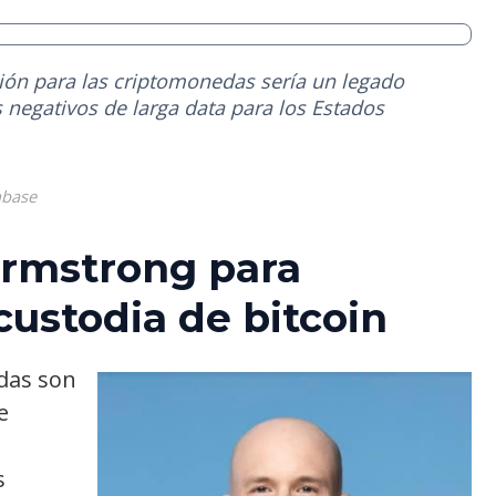
ción para las criptomonedas sería un legado
s negativos de larga data para los Estados
nbase
Armstrong para
custodia de bitcoin
das son
e
s