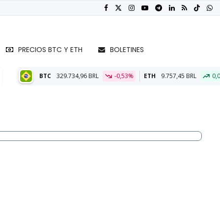
PRECIOS BTC Y ETH
BOLETINES
9.734,96 BRL
-0,53%
ETH
9.757,45 BRL
0,04%
BTC