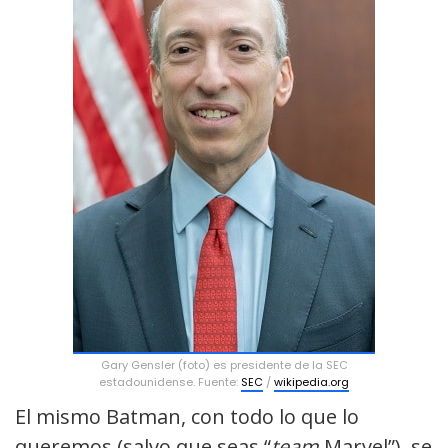
Gary Gensler (foto) es presidente de la SEC
estadounidense. Fuente:
SEC
/
wikipedia.org
El mismo Batman, con todo lo que lo
queremos (salvo que seas “
team
Marvel”), se