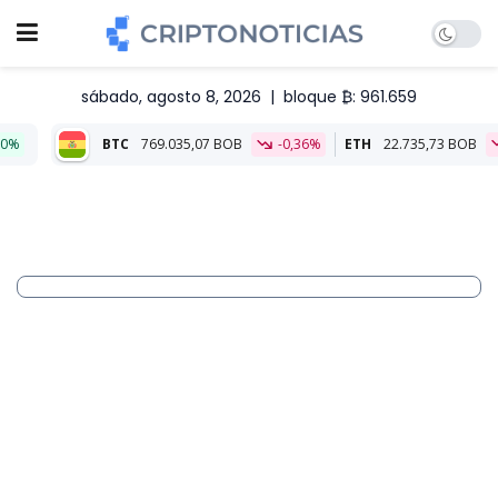
sábado, agosto 8, 2026
|
bloque ₿: 961.659
769.035,07 BOB
-0,36%
ETH
22.735,73 BOB
-0,34%
Aliado