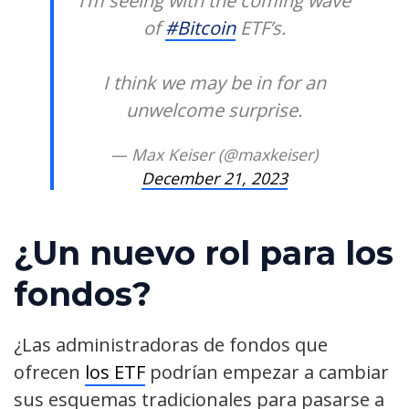
I’m seeing with the coming wave
of
#Bitcoin
ETF’s.
I think we may be in for an
unwelcome surprise.
— Max Keiser (@maxkeiser)
December 21, 2023
¿Un nuevo rol para los
fondos?
¿Las administradoras de fondos que
ofrecen
los ETF
podrían empezar a cambiar
sus esquemas tradicionales para pasarse a