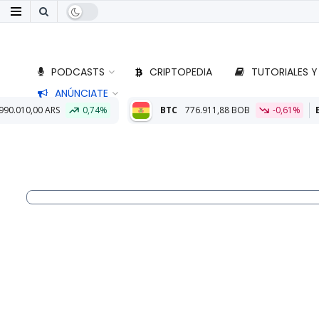
PODCASTS
CRIPTOPEDIA
TUTORIALES Y
ANÚNCIATE
0,74%
BTC
776.911,88 BOB
-0,61%
ETH
22.850,43 BO