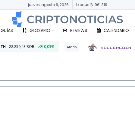
jueves, agosto 6, 2026
bloque ₿: 961.319
 GUÍAS
GLOSARIO
REVIEWS
CALENDARIO
B
0,03%
BTC
Aliado