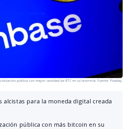
otización pública con mayor cantidad de BTC en su tesorería. Fuente: Pixabay.
 alcistas para la moneda digital creada
zación pública con más bitcoin en su