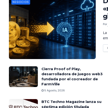
D
NEGOCIOS
«
g
Por
La 
emp
Cierra Proof of Play,
desarrolladora de juegos web3
fundada por el cocreador de
FarmVille
5 Agosto, 2026
BTC Techno Magazine lanza su
séptima edición titulada