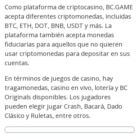
Como plataforma de criptocasino, BC.GAME
acepta diferentes criptomonedas, incluidas
BTC, ETH, DOT, BNB, USDT y más. La
plataforma también acepta monedas
fiduciarias para aquellos que no quieren
usar criptomonedas para depositar en sus
cuentas.
En términos de juegos de casino, hay
tragamonedas, casino en vivo, lotería y BC
Originals disponibles. Los jugadores
pueden elegir jugar Crash, Bacará, Dado
Clásico y Ruletas, entre otros.