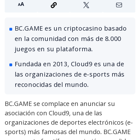
BC.GAME es un criptocasino basado
en la comunidad con más de 8.000
juegos en su plataforma.
Fundada en 2013, Cloud9 es una de
las organizaciones de e-sports más
reconocidas del mundo.
BC.GAME se complace en anunciar su
asociación con Cloud9, una de las
organizaciones de deportes electrónicos (e-
sports) más famosas del mundo. BC.GAME