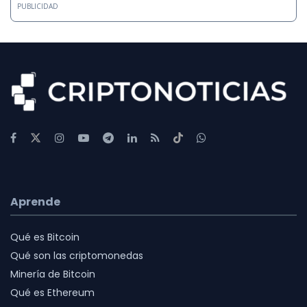
PUBLICIDAD
Aprende
Qué es Bitcoin
Qué son las criptomonedas
Minería de Bitcoin
Qué es Ethereum