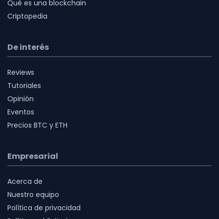
Qué es una blockchain
Criptopedia
De interés
Reviews
Tutoriales
Opinión
Eventos
Precios BTC y ETH
Empresarial
Acerca de
Nuestro equipo
Política de privacidad