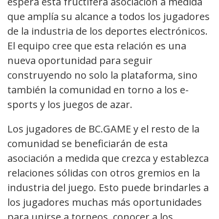
espera esta fructífera asociación a medida
que amplía su alcance a todos los jugadores
de la industria de los deportes electrónicos.
El equipo cree que esta relación es una
nueva oportunidad para seguir
construyendo no solo la plataforma, sino
también la comunidad en torno a los e-
sports y los juegos de azar.
Los jugadores de BC.GAME y el resto de la
comunidad se beneficiarán de esta
asociación a medida que crezca y establezca
relaciones sólidas con otros gremios en la
industria del juego. Esto puede brindarles a
los jugadores muchas más oportunidades
para unirse a torneos, conocer a los