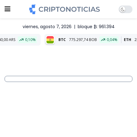
viernes, agosto 7, 2026
|
bloque ₿: 961.394
0,10%
BTC
775.297,74 BOB
0,04%
ETH
22.822,86 BO