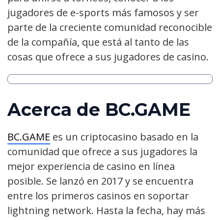
jugadores de e-sports más famosos y ser
parte de la creciente comunidad reconocible
de la compañía, que está al tanto de las
cosas que ofrece a sus jugadores de casino.
Acerca de BC.GAME
BC.GAME
es un criptocasino basado en la
comunidad que ofrece a sus jugadores la
mejor experiencia de casino en línea
posible. Se lanzó en 2017 y se encuentra
entre los primeros casinos en soportar
lightning network. Hasta la fecha, hay más