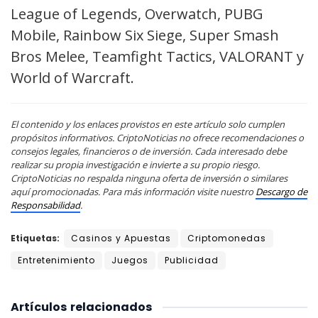
League of Legends, Overwatch, PUBG
Mobile, Rainbow Six Siege, Super Smash
Bros Melee, Teamfight Tactics, VALORANT y
World of Warcraft.
El contenido y los enlaces provistos en este artículo solo cumplen
propósitos informativos. CriptoNoticias no ofrece recomendaciones o
consejos legales, financieros o de inversión. Cada interesado debe
realizar su propia investigación e invierte a su propio riesgo.
CriptoNoticias no respalda ninguna oferta de inversión o similares
aquí promocionadas. Para más información visite nuestro
Descargo de
Responsabilidad
.
Etiquetas:
Casinos y Apuestas
Criptomonedas
Entretenimiento
Juegos
Publicidad
Artículos
relacionados