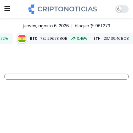
jueves, agosto 6, 2026
|
bloque ₿: 961.273
BTC
785.298,73 BOB
0,46%
ETH
23.139,46 BOB
0,82%