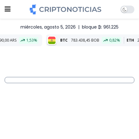
miércoles, agosto 5, 2026
|
bloque ₿: 961.225
1,53%
BTC
783.438,45 BOB
0,82%
ETH
23.154,25 BO