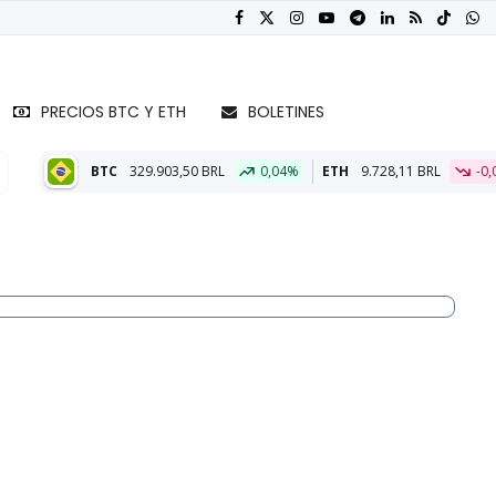
PRECIOS BTC Y ETH
BOLETINES
29.903,50 BRL
0,04%
ETH
9.728,11 BRL
-0,02%
BTC