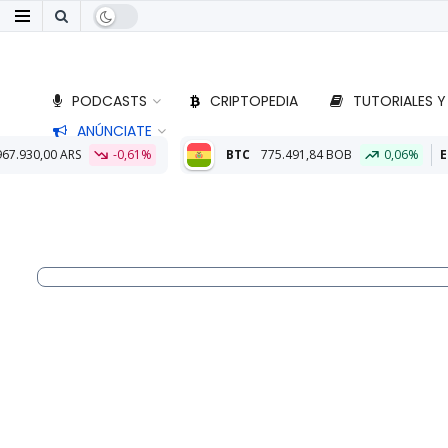
PODCASTS
CRIPTOPEDIA
TUTORIALES Y
ANÚNCIATE
0,61%
BTC
775.491,84 BOB
0,06%
ETH
22.806,06 BOB