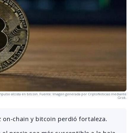
pulso alcista en bitcoin. Fuente: Imagen generada por CriptoNoticias mediante
Grok.
 on-chain y bitcoin perdió fortaleza.