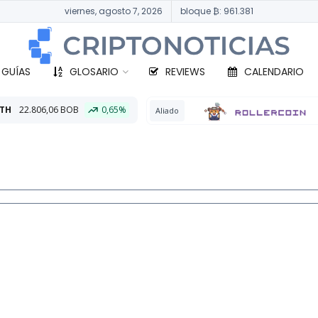
viernes, agosto 7, 2026
bloque ₿: 961.381
 GUÍAS
GLOSARIO
REVIEWS
CALENDARIO
0,65%
BTC
3
Aliado