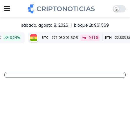
sábado, agosto 8, 2026
|
bloque ₿: 961.569
BTC
771.030,07 BOB
-0,11%
ETH
22.803,86 BOB
-0,05