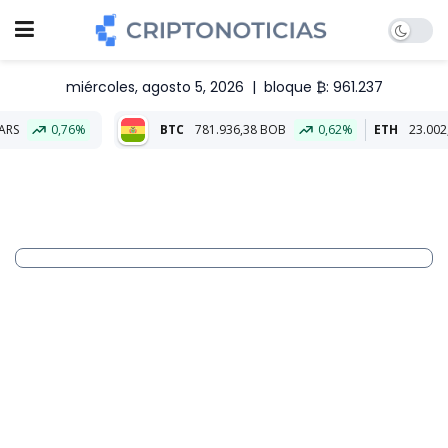
miércoles, agosto 5, 2026
|
bloque ₿: 961.237
%
BTC
781.936,38 BOB
0,62%
ETH
23.002,55 BOB