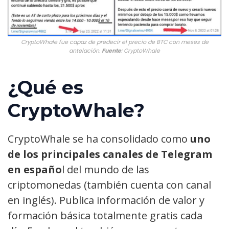
CryptoWhale fue capaz de predecir el precio de BTC con meses de
antelación.
Fuente
: CryptoWhale
¿Qué es
CryptoWhale?
CryptoWhale se ha consolidado como
uno
de los principales canales de Telegram
en españo
l del mundo de las
criptomonedas (también cuenta con canal
en inglés). Publica información de valor y
formación básica totalmente gratis cada