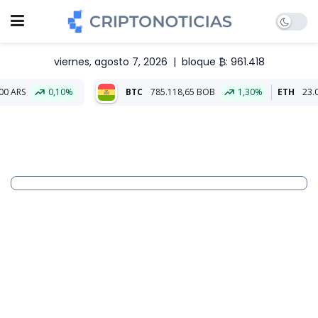
viernes, agosto 7, 2026
|
bloque ₿: 961.418
10%
BTC
785.118,65 BOB
1,30%
ETH
23.023,30 BOB