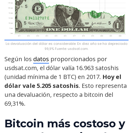
La devaluación del dólar es considerable. En diez año se ha depreciado
99,9% Fuente: usdsat.com.
Según los
datos
proporcionados por
usdsat.com, el dólar valía 16.963 satoshis
(unidad mínima de 1 BTC) en 2017.
Hoy el
dólar vale 5.205 satoshis
. Esto representa
una devaluación, respecto a bitcoin del
69,31%.
Bitcoin más costoso y