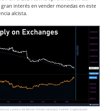
be gran interés en vender monedas en este
cia alcista.
anca) y precio de bitcoin (línea naranja). Fuente: CryptoQuant.