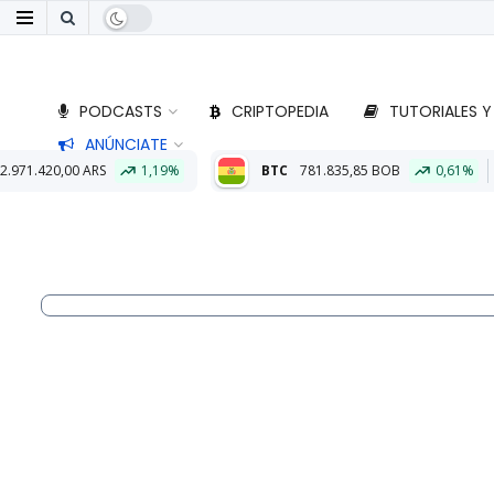
PODCASTS
CRIPTOPEDIA
TUTORIALES Y
ANÚNCIATE
,19%
BTC
781.835,85 BOB
0,61%
ETH
22.951,02 BOB