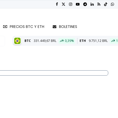
PRECIOS BTC Y ETH
BOLETINES
31.449,67 BRL
0,39%
ETH
9.751,12 BRL
1,45%
BTC