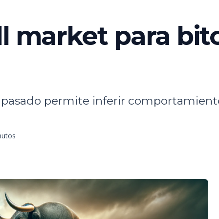
l market para bitc
l pasado permite inferir comportamiento
nutos