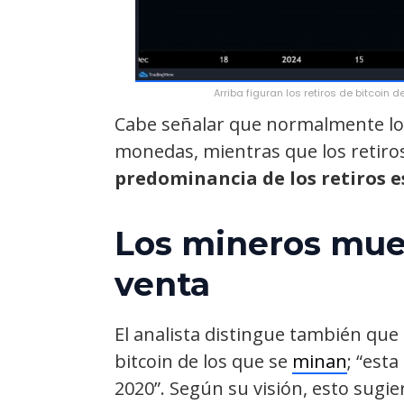
Arriba figuran los retiros de bitcoin
Cabe señalar que normalmente los
monedas, mientras que los retiros
predominancia de los retiros es
Los mineros mues
venta
El analista distingue también qu
bitcoin de los que se
minan
; “est
2020”. Según su visión, esto su