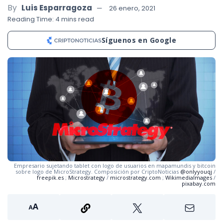
By
Luis Esparragoza
26 enero, 2021
Reading Time: 4 mins read
Síguenos en Google
Empresario sujetando tablet con logo de usuarios en mapamundis y bitcoin
sobre logo de MicroStrategy. Composición por CriptoNoticias
@onlyyouqj
/
freepik.es
;
Microstrategy
/
microstrategy.com
;
WikimediaImages
/
pixabay.com