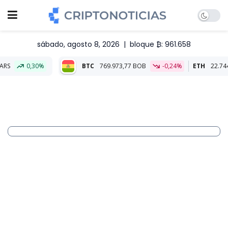
sábado, agosto 8, 2026
|
bloque ₿: 961.658
30%
BTC
769.973,77 BOB
-0,24%
ETH
22.744,52 BOB