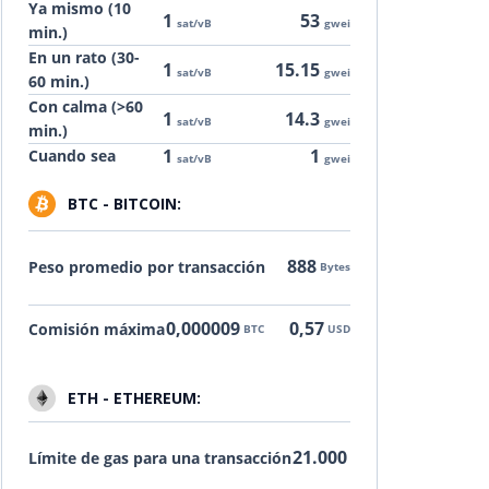
Ya mismo (10
1
53
sat/vB
gwei
min.)
En un rato (30-
1
15.15
sat/vB
gwei
60 min.)
Con calma (>60
1
14.3
sat/vB
gwei
min.)
1
1
Cuando sea
sat/vB
gwei
BTC - BITCOIN:
888
Peso promedio por transacción
Bytes
0,000009
0,57
Comisión máxima
BTC
USD
ETH - ETHEREUM:
21.000
Límite de gas para una transacción