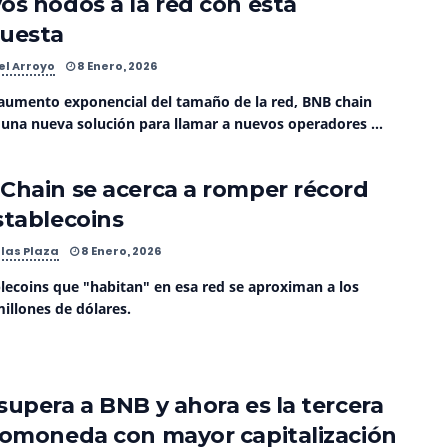
os nodos a la red con esta
uesta
el Arroyo
8 Enero, 2026
 aumento exponencial del tamaño de la red, BNB chain
 una nueva solución para llamar a nuevos operadores ...
Chain se acerca a romper récord
stablecoins
las Plaza
8 Enero, 2026
blecoins que "habitan" en esa red se aproximan a los
illones de dólares.
supera a BNB y ahora es la tercera
tomoneda con mayor capitalización