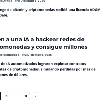
ín Arrúa
8 Diciembre, 2025
ange de bitcoin y criptomonedas recibió una licencia ADGM
Dabi.
n a una IA a hackear redes de
tomonedas y consigue millones
co Scandizzo
2 Diciembre, 2025
 de IA automatizados lograron explotar contratos
entes de criptomonedas, simulando pérdidas por más de
ones de dólares.
3
…
11