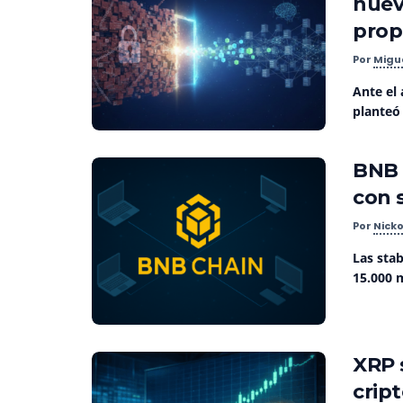
nuev
prop
Por
Migu
Ante el
planteó
BNB 
con 
Por
Nicko
Las sta
15.000 m
XRP 
crip