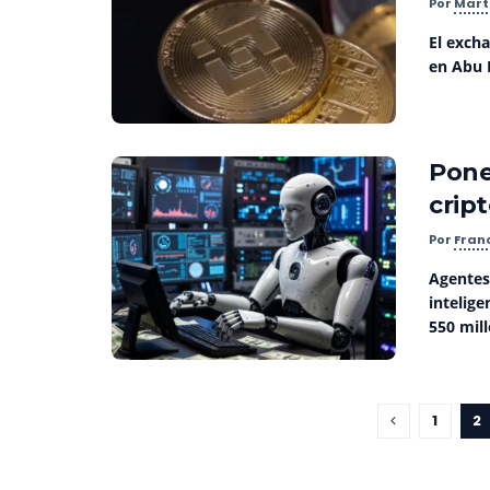
Por
Mart
El exch
en Abu 
Pone
crip
Por
Fran
Agentes
intelig
550 mill
1
2