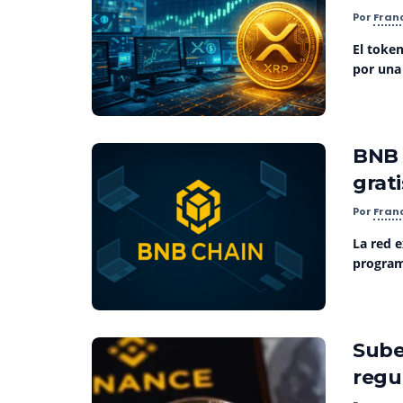
Por
Fran
El toke
por una
BNB 
grat
Por
Fran
La red 
program
Sube
regu