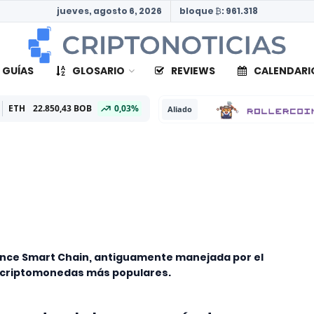
jueves, agosto 6, 2026
bloque ₿: 961.318
 GUÍAS
GLOSARIO
REVIEWS
CALENDARI
,43 BOB
0,03%
Aliado
nance Smart Chain, antiguamente manejada por el
 criptomonedas más populares.