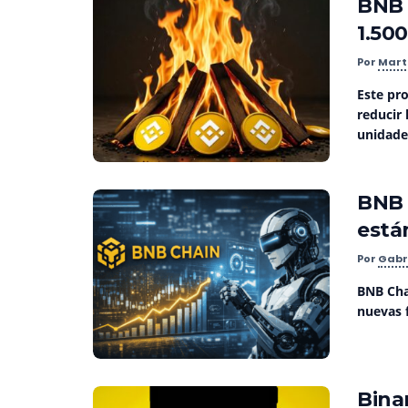
BNB 
1.50
Por
Mart
Este pro
reducir 
unidade
BNB 
está
Por
Gabr
BNB Cha
nuevas 
Bina