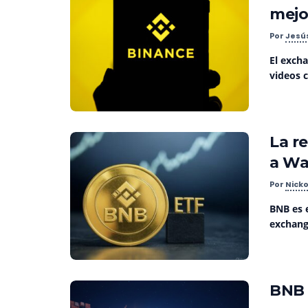
mejo
Por
Jesú
El exch
videos 
La r
a Wa
Por
Nicko
BNB es e
exchang
BNB 