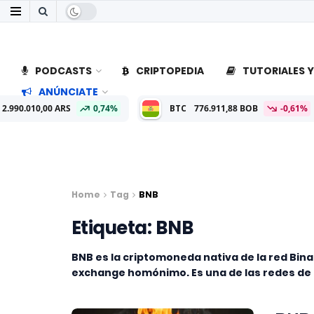
PODCASTS
CRIPTOPEDIA
TUTORIALES Y
ANÚNCIATE
RS
0,74%
BTC
776.911,88 BOB
-0,61%
ETH
22.850
Home
Tag
BNB
Etiqueta:
BNB
BNB es la criptomoneda nativa de la red Bi
exchange homónimo. Es una de las redes de