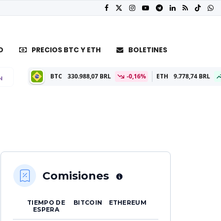
O
PRECIOS BTC Y ETH
BOLETINES
BTC
330.988,07 BRL
-0,16%
ETH
9.778,74 BRL
0,26%
Comisiones
TIEMPO DE
BITCOIN
ETHEREUM
ESPERA