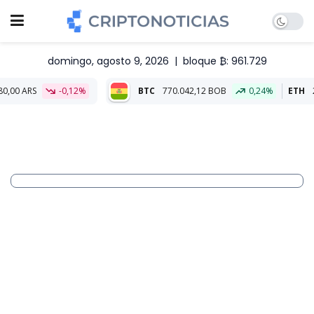
domingo, agosto 9, 2026
|
bloque ₿: 961.729
-0,12%
BTC
770.042,12 BOB
0,24%
ETH
22.762,05 BO