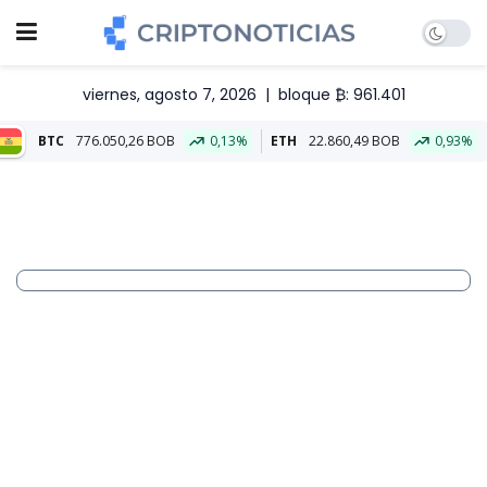
viernes, agosto 7, 2026
|
bloque ₿: 961.401
26 BOB
0,13%
ETH
22.860,49 BOB
0,93%
Aliado