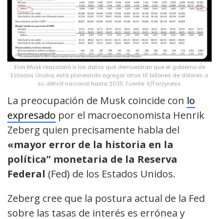
Elon Musk reaccionó a los datos que demuestran que el gobierno de
Estados Unidos está planeando agregar otros 16 billones de dólares a
su déficit nacional hasta 2035. Fuente: X/Farzyness.
La preocupación de Musk coincide con
lo
expresado
por el macroeconomista Henrik
Zeberg quien precisamente habla del
«mayor error de la historia en la
política” monetaria de la Reserva
Federal
(Fed) de los Estados Unidos.
Zeberg cree que la postura actual de la Fed
sobre las tasas de interés es errónea y