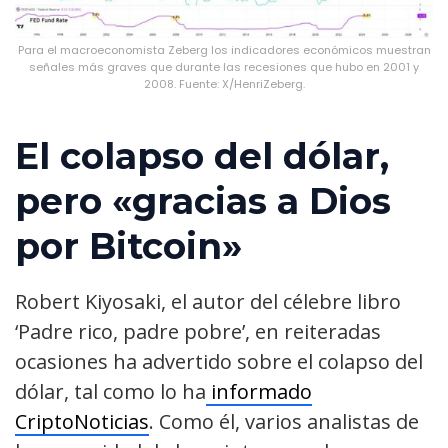
Para el macroeconomista Zeberg los indicadores económicos muestran
señales más graves que durante las recesiones que hubo en 2001 y
2008. Fuente: X/HenriZeberg.
El colapso del dólar,
pero «gracias a Dios
por Bitcoin»
Robert Kiyosaki, el autor del célebre libro
‘Padre rico, padre pobre’, en reiteradas
ocasiones ha advertido sobre el colapso del
dólar, tal como lo ha
informado
CriptoNoticias
. Como él, varios analistas de