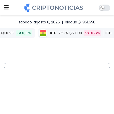
sábado, agosto 8, 2026
|
bloque ₿: 961.658
0,30%
BTC
769.973,77 BOB
-0,24%
ETH
22.744,52 BO