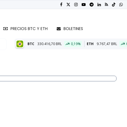
PRECIOS BTC Y ETH
BOLETINES
TC
330.416,70 BRL
0,19%
ETH
9.767,47 BRL
0,39%