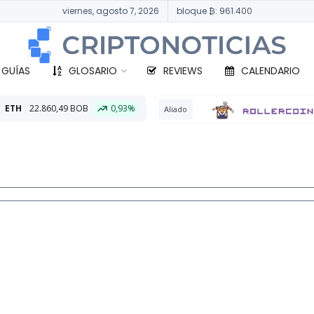
viernes, agosto 7, 2026
bloque ₿: 961.400
 GUÍAS
GLOSARIO
REVIEWS
CALENDARIO
 BOB
0,93%
B
Aliado