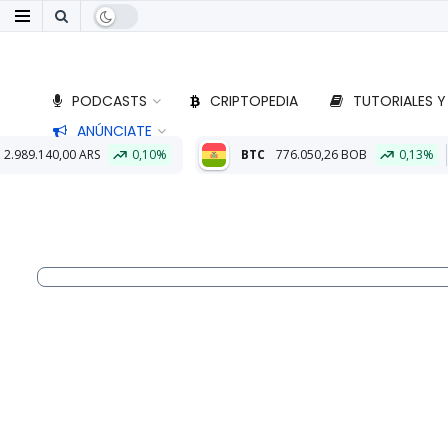
PODCASTS
CRIPTOPEDIA
TUTORIALES Y
ANÚNCIATE
0,10%
BTC
776.050,26 BOB
0,13%
ETH
22.860,49