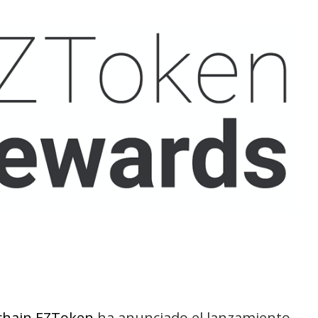
kchain EZToken
ha anunciado el lanzamiento