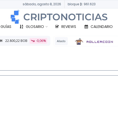
sábado, agosto 8, 2026
bloque ₿: 961.623
 GUÍAS
GLOSARIO
REVIEWS
CALENDARIO
-0,06%
BTC
331
Aliado