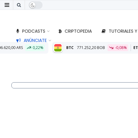
PODCASTS
CRIPTOPEDIA
TUTORIALES Y
ANÚNCIATE
%
BTC
771.252,20 BOB
-0,08%
ETH
22.800,22 BOB