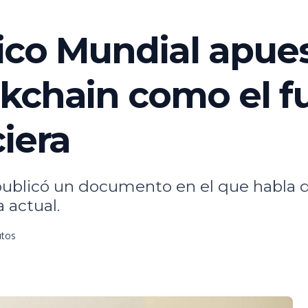
co Mundial apues
kchain como el fu
iera
blicó un documento en el que habla de 
 actual.
utos