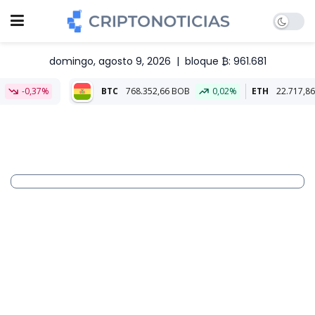
domingo, agosto 9, 2026
|
bloque ₿: 961.681
BTC
768.352,66 BOB
0,02%
ETH
22.717,86 BOB
-0,08