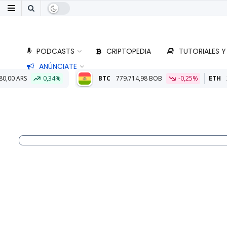
PODCASTS
CRIPTOPEDIA
TUTORIALES Y
ANÚNCIATE
BTC
779.714,98 BOB
-0,25%
ETH
22.892,80 BOB
0,2