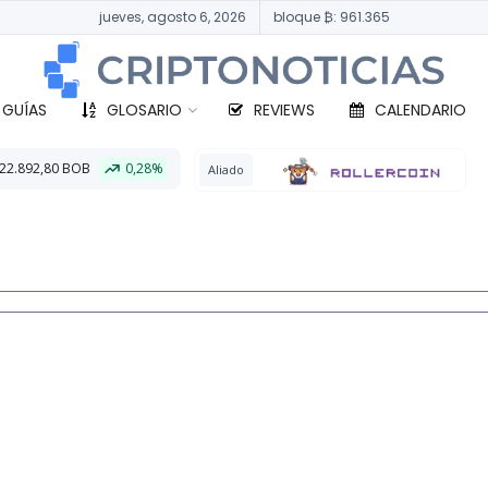
jueves, agosto 6, 2026
bloque ₿: 961.365
 GUÍAS
GLOSARIO
REVIEWS
CALENDARIO
8%
BTC
330.216,
Aliado