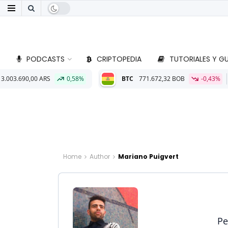
PODCASTS
CRIPTOPEDIA
TUTORIALES Y GU
 ARS
0,58%
BTC
771.672,32 BOB
-0,43%
ETH
22.754
Home
Author
Mariano Puigvert
Pe