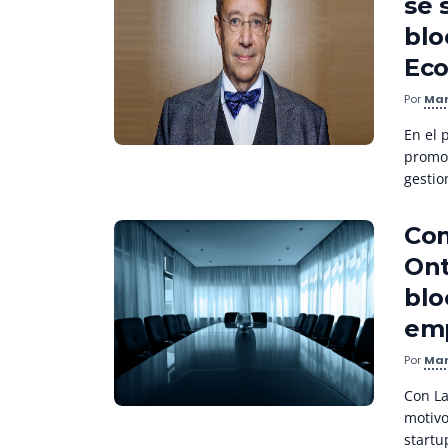
se 
blo
Eco
Por
Mar
En el 
promov
gestion
Com
Ont
blo
em
Por
Mar
Con La
motivo
startu