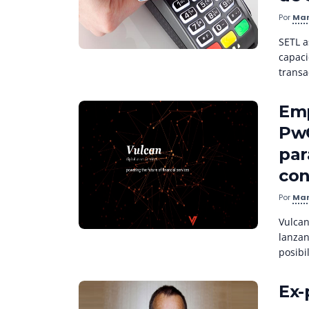
Por
Mar
SETL a
capaci
transa
Emp
PwC
par
con
Por
Mar
Vulcan
lanzan
posibi
Ex-