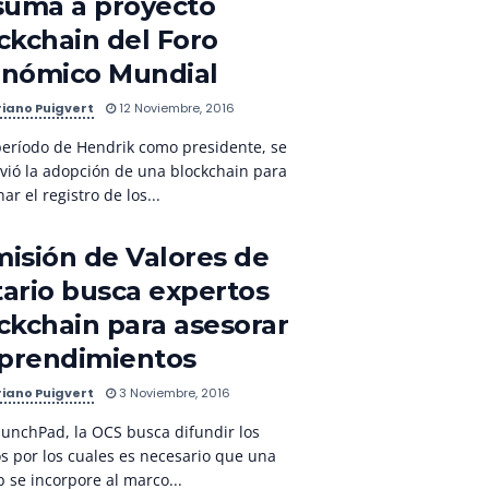
suma a proyecto
ckchain del Foro
nómico Mundial
iano Puigvert
12 Noviembre, 2016
período de Hendrik como presidente, se
ió la adopción de una blockchain para
ar el registro de los...
isión de Valores de
ario busca expertos
ckchain para asesorar
prendimientos
iano Puigvert
3 Noviembre, 2016
unchPad, la OCS busca difundir los
s por los cuales es necesario que una
p se incorpore al marco...