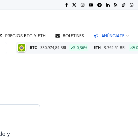
PRECIOS BTC Y ETH
BOLETINES
ANÚNCIATE
BTC
330.974,84 BRL
0,36%
ETH
9.762,51 BRL
0,33%
do y