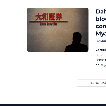
Dai
blo
com
My
Por
Mar
La emp
ha anu
como m
en My
CARGAR M