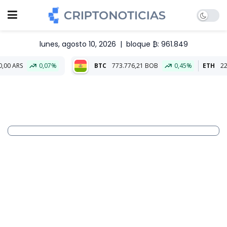
lunes, agosto 10, 2026
|
bloque ₿: 961.849
0,07%
BTC
773.776,21 BOB
0,45%
ETH
22.891,31 BOB