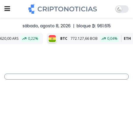
sábado, agosto 8, 2026
|
bloque ₿: 961.615
0,22%
BTC
772.127,66 BOB
0,04%
ETH
22.827,25 B