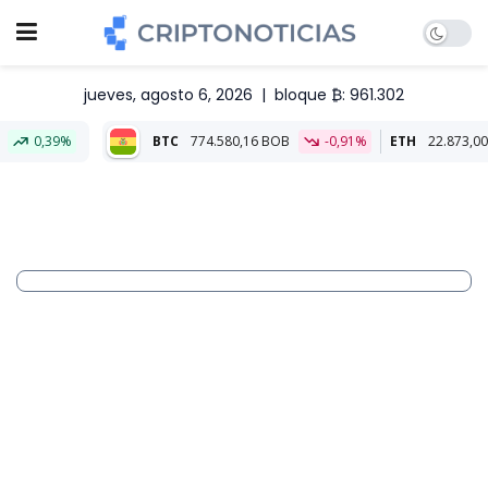
jueves, agosto 6, 2026
|
bloque ₿: 961.302
BTC
774.580,16 BOB
-0,91%
ETH
22.873,00 BOB
-0,11%