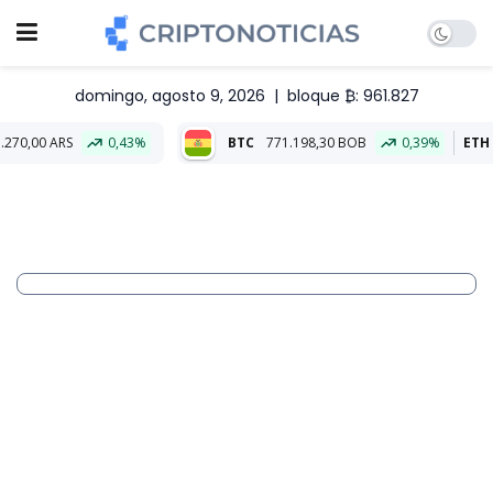
domingo, agosto 9, 2026
|
bloque ₿: 961.827
0,43%
BTC
771.198,30 BOB
0,39%
ETH
22.830,22