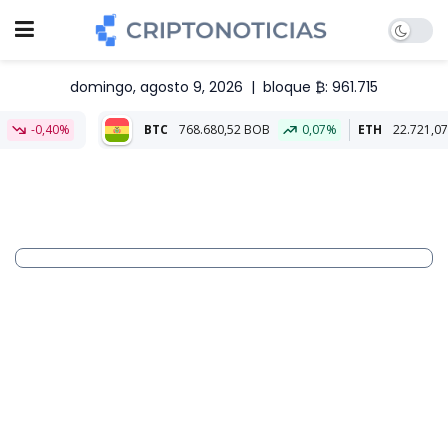
domingo, agosto 9, 2026
|
bloque ₿: 961.715
BTC
768.680,52 BOB
0,07%
ETH
22.721,07 BOB
-0,09%