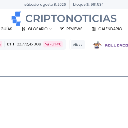
sábado, agosto 8, 2026
bloque ₿: 961.534
 GUÍAS
GLOSARIO
REVIEWS
CALENDARIO
B
-0,14%
BT
Aliado