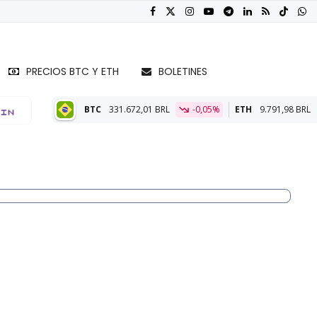
PRECIOS BTC Y ETH
BOLETINES
C
331.672,01 BRL
-0,05%
ETH
9.791,98 BRL
0,07%