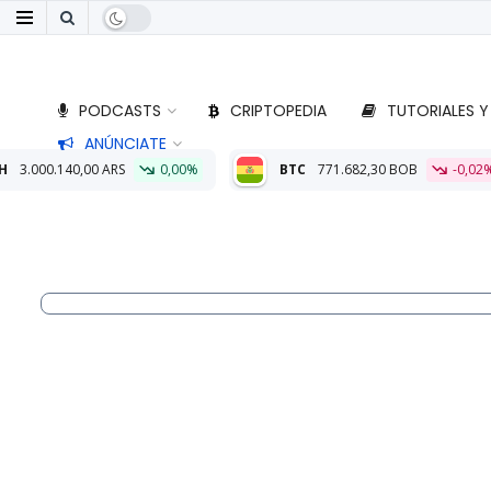
PODCASTS
CRIPTOPEDIA
TUTORIALES Y
ANÚNCIATE
0,00%
BTC
771.682,30 BOB
-0,02%
ETH
22.772,45 BO