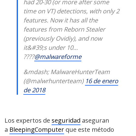
had 20-30 (or more after some
time on VT) detections, with only 2
features. Now it has all the
features from Reborn Stealer
(previously Ovidiy), and now
it&#39;s under 10…
????
@malwareforme
&mdash; MalwareHunterTeam
(@malwrhunterteam)
16 de enero
de 2018
Los expertos de
seguridad
aseguran
a
BleepingComputer
que este método