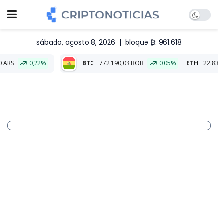
sábado, agosto 8, 2026
|
bloque ₿: 961.618
2%
BTC
772.190,08 BOB
0,05%
ETH
22.839,54 BOB