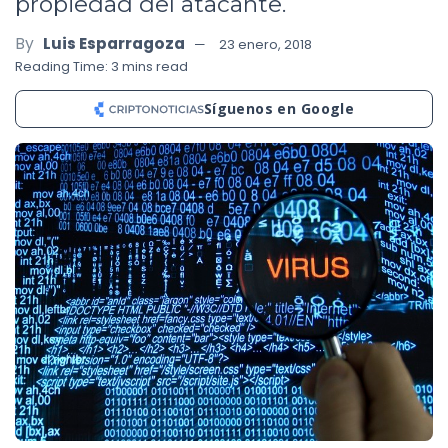
propiedad del atacante.
By
Luis Esparragoza
23 enero, 2018
Reading Time: 3 mins read
Síguenos en Google