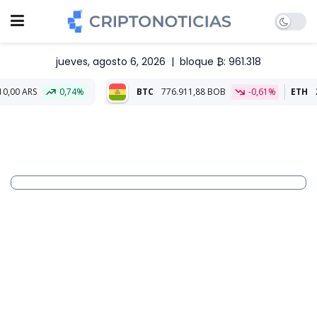
jueves, agosto 6, 2026
|
bloque ₿: 961.318
0,74%
BTC
776.911,88 BOB
-0,61%
ETH
22.850,43 B