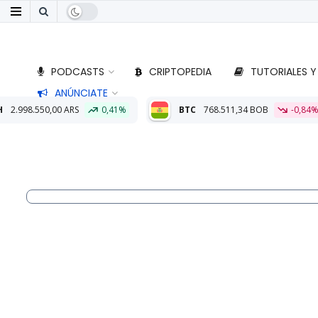
PODCASTS
CRIPTOPEDIA
TUTORIALES Y
ANÚNCIATE
0,41%
BTC
768.511,34 BOB
-0,84%
ETH
22.669,12 B