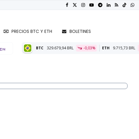
PRECIOS BTC Y ETH
BOLETINES
TC
329.679,94 BRL
-0,03%
ETH
9.715,73 BRL
-0,15%