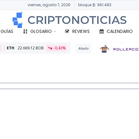
viernes, agosto 7, 2026
bloque ₿: 961.483
 GUÍAS
GLOSARIO
REVIEWS
CALENDARIO
OB
-0,43%
B
Aliado