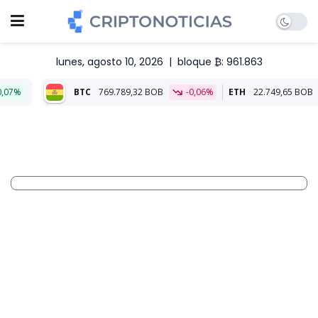
lunes, agosto 10, 2026
|
bloque ₿: 961.863
BTC
769.789,32 BOB
-0,06%
ETH
22.749,65 BOB
-0,18%