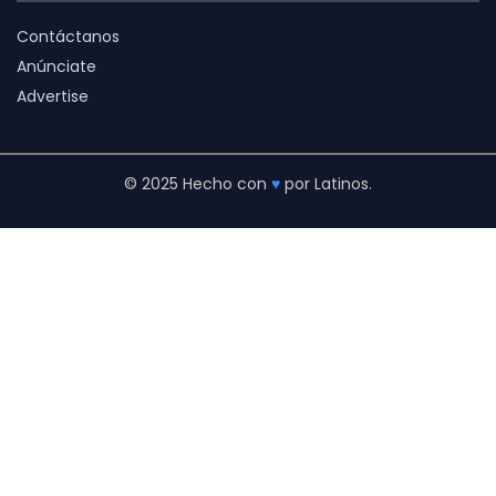
Contáctanos
Anúnciate
Advertise
© 2025 Hecho con
♥
por Latinos.