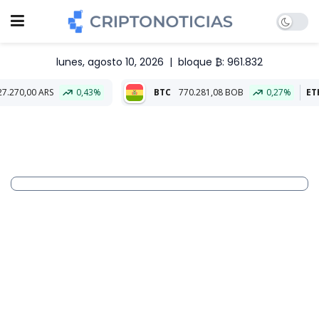
lunes, agosto 10, 2026
|
bloque ₿: 961.832
S
0,43%
BTC
770.281,08 BOB
0,27%
ETH
22.757,3