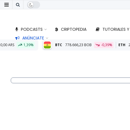
PODCASTS
CRIPTOPEDIA
TUTORIALES Y
ANÚNCIATE
BTC
778.666,23 BOB
-0,39%
ETH
22.920,66 BOB
0,29%