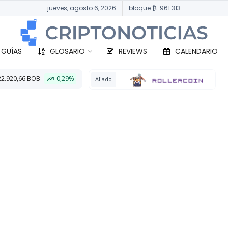
jueves, agosto 6, 2026
bloque ₿: 961.313
 GUÍAS
GLOSARIO
REVIEWS
CALENDARIO
BTC
331.084,37
Aliado