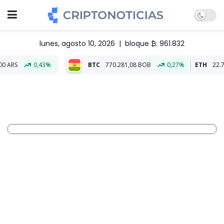
lunes, agosto 10, 2026
|
bloque ₿: 961.832
43%
BTC
770.281,08 BOB
0,27%
ETH
22.757,31 BOB