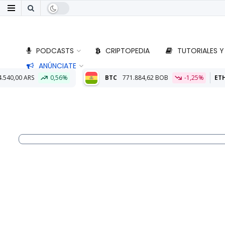
PODCASTS
CRIPTOPEDIA
TUTORIALES Y
ANÚNCIATE
6%
BTC
771.884,62 BOB
-1,25%
ETH
22.874,62 BOB