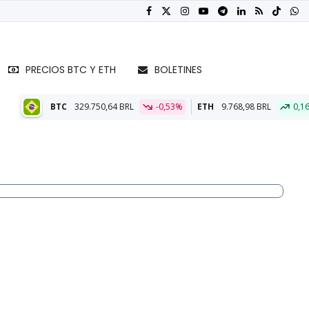
PRECIOS BTC Y ETH
BOLETINES
.750,64 BRL
-0,53%
ETH
9.768,98 BRL
0,16%
BTC