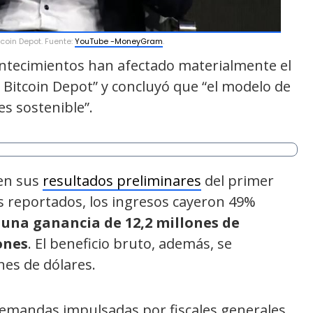
coin Depot. Fuente:
YouTube -MoneyGram
.
ontecimientos han afectado materialmente el
e Bitcoin Depot” y concluyó que “el modelo de
es sostenible”.
 en sus
resultados preliminares
del primer
s reportados, los ingresos cayeron 49%
 una ganancia de 12,2 millones de
ones
. El beneficio bruto, además, se
nes de dólares.
emandas impulsadas por fiscales generales