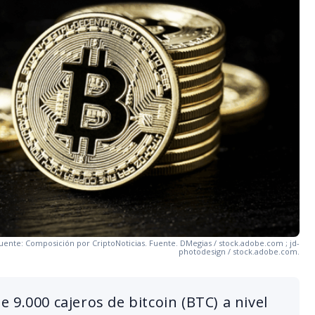
Fuente: Composición por CriptoNoticias. Fuente. DMegias / stock.adobe.com ; jd-
photodesign / stock.adobe.com.
 9.000 cajeros de bitcoin (BTC) a nivel