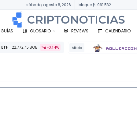
sábado, agosto 8, 2026
bloque ₿: 961.532
 GUÍAS
GLOSARIO
REVIEWS
CALENDARIO
-0,14%
BTC
3
Aliado