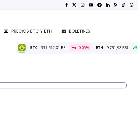
PRECIOS BTC Y ETH
BOLETINES
31.672,01 BRL
-0,05%
ETH
9.791,98 BRL
0,07%
BTC