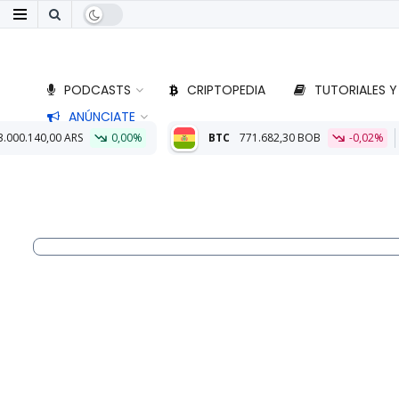
PODCASTS
CRIPTOPEDIA
TUTORIALES Y
ANÚNCIATE
00%
BTC
771.682,30 BOB
-0,02%
ETH
22.772,45 BOB