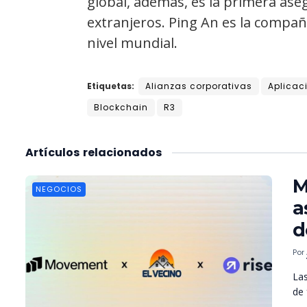
global, además, es la primera ase
extranjeros. Ping An es la compañ
nivel mundial.
Etiquetas:
Alianzas corporativas
Aplicac
Blockchain
R3
Artículos
relacionados
M
NEGOCIOS
a
d
Por
Las
de 