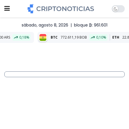
sábado, agosto 8, 2026
|
bloque ₿: 961.601
0,18%
BTC
772.611,19 BOB
0,10%
ETH
22.831,46 BOB