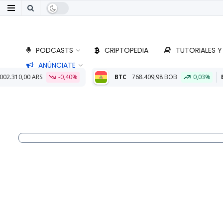
PODCASTS
CRIPTOPEDIA
TUTORIALES Y
ANÚNCIATE
-0,40%
BTC
768.409,98 BOB
0,03%
ETH
22.735,50 BO