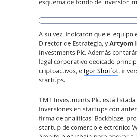
esquema de fondo de inversión má
A su vez, indicaron que el equipo 
Director de Estrategia, y
Artyom 
Investments Plc. Además contarán
legal corporativo dedicado princ
criptoactivos, e
Igor Shoifot
, inve
startups.
TMT Investments Plc. está listad
inversiones en startups con anteri
firma de analíticas; Backblaze, p
startup de comercio electrónico W
ámbito
blockchain
para apoyar a l