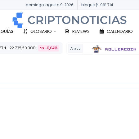
domingo, agosto 9, 2026
bloque ₿: 961.714
 GUÍAS
GLOSARIO
REVIEWS
CALENDARIO
B
-0,04%
BT
Aliado