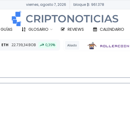
viernes, agosto 7, 2026
bloque ₿: 961.378
 GUÍAS
GLOSARIO
REVIEWS
CALENDARIO
0,39%
BTC
Aliado