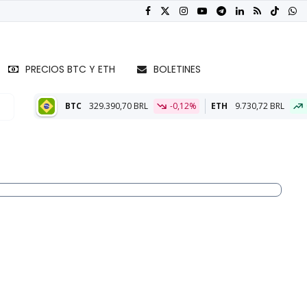
PRECIOS BTC Y ETH
BOLETINES
329.390,70 BRL
-0,12%
ETH
9.730,72 BRL
0,01%
BTC