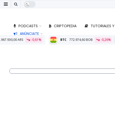
PODCASTS
CRIPTOPEDIA
TUTORIALES Y
ANÚNCIATE
,61%
BTC
772.974,60 BOB
-0,26%
ETH
22.739,34 BOB