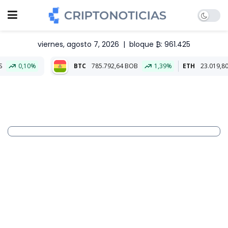
viernes, agosto 7, 2026
|
bloque ₿: 961.425
BTC
785.792,64 BOB
1,39%
ETH
23.019,80 BOB
1,82