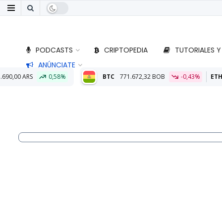
PODCASTS
CRIPTOPEDIA
TUTORIALES Y
ANÚNCIATE
BTC
771.672,32 BOB
-0,43%
ETH
22.754,01 BOB
-0