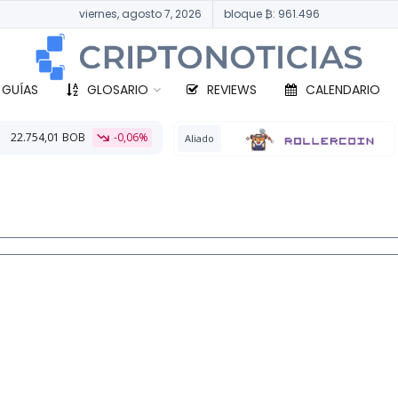
viernes, agosto 7, 2026
bloque ₿: 961.496
 GUÍAS
GLOSARIO
REVIEWS
CALENDARIO
,06%
BTC
330.9
Aliado