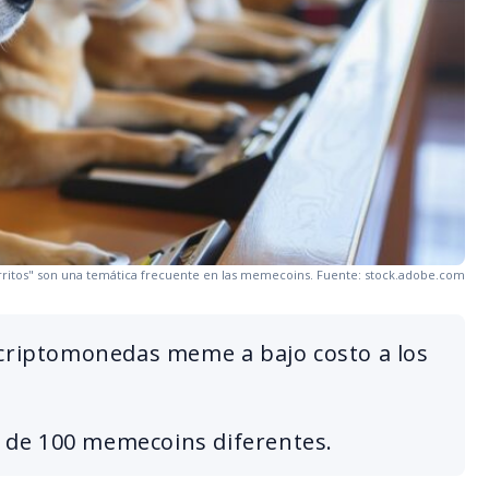
rritos" son una temática frecuente en las memecoins. Fuente: stock.adobe.com
 criptomonedas meme a bajo costo a los
de 100 memecoins diferentes.