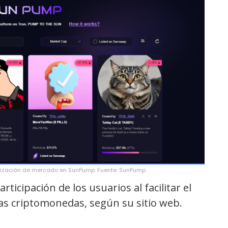
lización de mercado en SunPump. Fuente: SunPump.
cipación de los usuarios al facilitar el
as criptomonedas, según su sitio web.